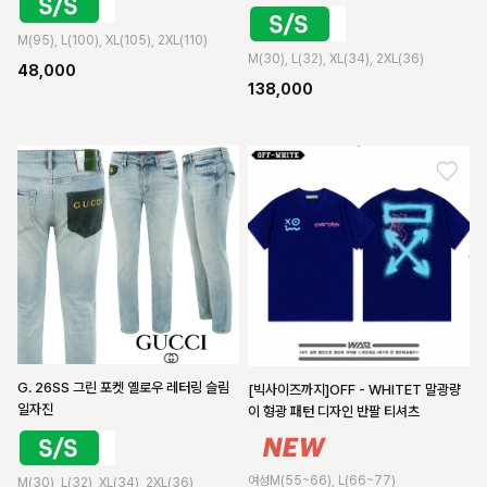
M(95), L(100), XL(105), 2XL(110)
M(30), L(32), XL(34), 2XL(36)
48,000
138,000
G. 26SS 그린 포켓 옐로우 레터링 슬림
[빅사이즈까지]OFF - WHITET 말광량
일자진
이 형광 패턴 디자인 반팔 티셔츠
여성M(55~66), L(66~77)
M(30), L(32), XL(34), 2XL(36)