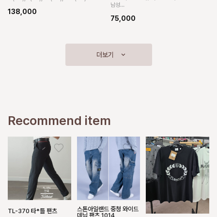
남성
138,000
L(95~100),XL(105),2XL(110),3XL(115),4
75,000
Recommend item
스톤아일랜드 중청 와이드
TL-370 타*틀 팬츠
데님 팬츠 1014