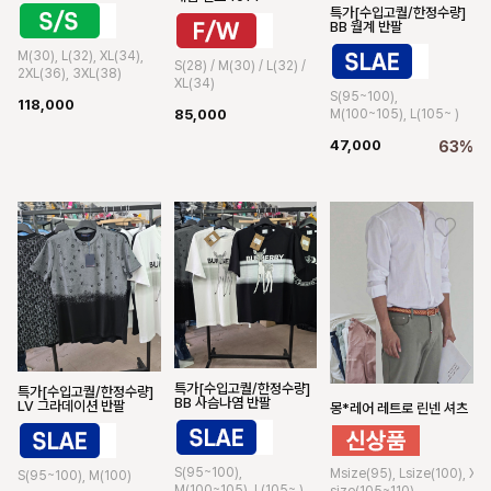
특가[수입고퀄/한정수량]
BB 월계 반팔
M(30), L(32), XL(34),
S(28) / M(30) / L(32) /
2XL(36), 3XL(38)
XL(34)
S(95~100),
118,000
85,000
M(100~105), L(105~ )
47,000
63%
특가[수입고퀄/한정수량]
특가[수입고퀄/한정수량]
BB 사슴나염 반팔
LV 그라데이션 반팔
몽*레어 레트로 린넨 셔츠
S(95~100),
Msize(95), Lsize(100), XL
S(95~100), M(100)
M(100~105), L(105~ )