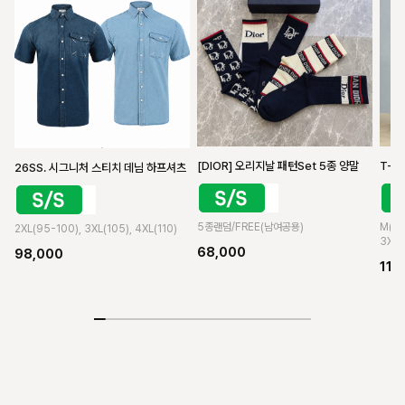
T-2
[DIOR] 오리지날 패턴Set 5종 양말
26SS. 시그니처 스티치 데님 하프셔츠
M(30)
5종랜덤/FREE(남여공용)
2XL(95-100), 3XL(105), 4XL(110)
3XL(
68,000
98,000
118