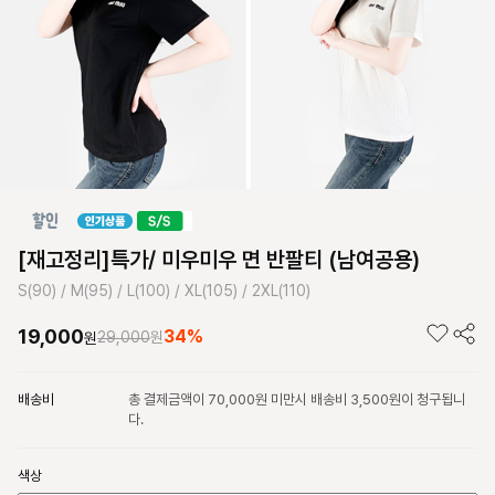
[재고정리]특가/ 미우미우 면 반팔티 (남여공용)
S(90) / M(95) / L(100) / XL(105) / 2XL(110)
19,000
34%
29,000
원
원
배송비
총 결제금액이 70,000원 미만시 배송비 3,500원이 청구됩니
다.
색상