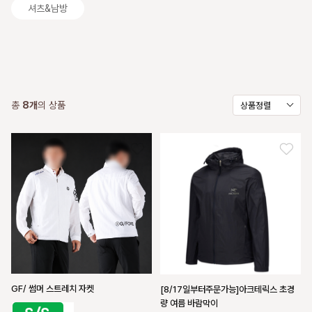
셔츠&남방
총
8
개
의 상품
상품정렬
GF/ 썸머 스트레치 자켓
[8/17일부터주문가능]아크테릭스 초경
량 여름 바람막이