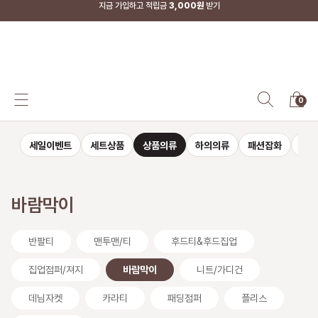
지금 가입하고 적립금
3,000원
받기
SS-MART
0
세일이벤트
세트상품
상품의류
하의의류
패션잡화
자켓
바람막이
반팔티
맨투맨/티
후드티&후드집업
집업점퍼/져지
바람막이
니트/가디건
데님자켓
카라티
패딩점퍼
플리스