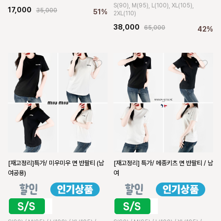
S(90), M(95), L(100), XL(105),
17,000
35,000
51%
2XL(110)
38,000
65,000
42%
[재고정리]특가/ 미우미우 면 반팔티 (남
[재고정리] 특가/ 메종키츠 면 반팔티 / 남
여공용)
여