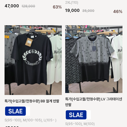
2XL(110)
47,000
128,000
63%
19,000
35,000
46%
특가[수입고퀄/한정수량] LV 그라데이션
특가[수입고퀄/한정수량] BB 월계 반팔
반팔
S(95~100), M(100~105), L(105~ )
S(95~100), M(100)