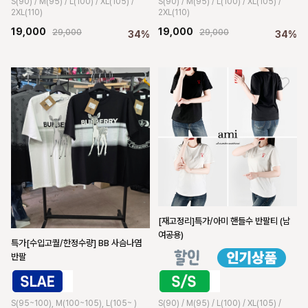
S(90) / M(95) / L(100) / XL(105) /
S(90) / M(95) / L(100) / XL(105) /
2XL(110)
2XL(110)
19,000
19,000
29,000
29,000
34%
34%
[재고정리]특가/아미 핸들수 반팔티 (남
여공용)
특가[수입고퀄/한정수량] BB 사슴나염
반팔
S(90) / M(95) / L(100) / XL(105) /
S(95~100), M(100~105), L(105~ )