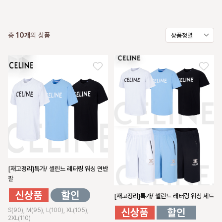
총
10
개
의 상품
상품정렬
[재고정리]특가/ 셀린느 레터링 워싱 면반
팔
[재고정리]특가/ 셀린느 레터링 워싱 세트
S(90), M(95), L(100), XL(105),
2XL(110)