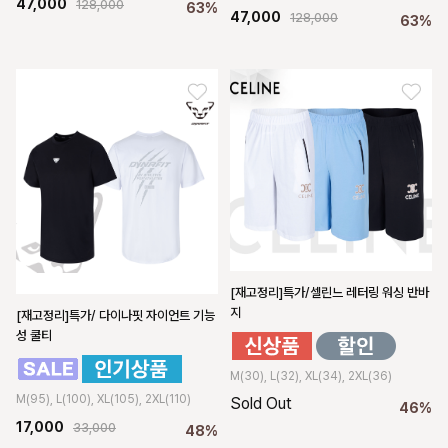
47,000
128,000
63%
47,000
128,000
63%
[재고정리]특가/셀린느 레터링 워싱 반바
지
[재고정리]특가/ 다이나핏 자이언트 기능
성 쿨티
M(30), L(32), XL(34), 2XL(36)
M(95), L(100), XL(105), 2XL(110)
Sold Out
46%
17,000
33,000
48%